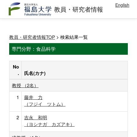
English
教員・研究者情報
教員・研究者情報TOP
> 検索結果一覧
専門分野：食品科学
No
.
氏名(カナ)
教授 （2名）
1
藤井 力
（フジイ ツトム）
2
吉永 和明
（ヨシナガ カズアキ）