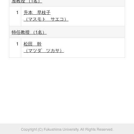
准教授 （1名）
1
升本 早枝子
（マスモト サエコ）
特任教授 （1名）
1
松田 幹
（マツダ ツカサ）
Copyright (C) Fukushima University. All Rights Reserved.