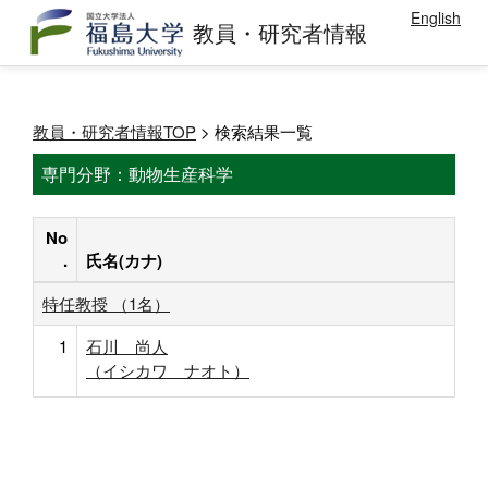
English
教員・研究者情報
教員・研究者情報TOP
> 検索結果一覧
専門分野：動物生産科学
No
.
氏名(カナ)
特任教授 （1名）
1
石川 尚人
（イシカワ ナオト）