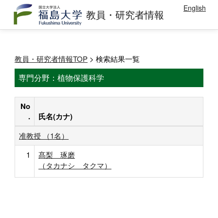
English
教員・研究者情報
教員・研究者情報TOP
> 検索結果一覧
専門分野：植物保護科学
No
.
氏名(カナ)
准教授 （1名）
1
髙梨 琢磨
（タカナシ タクマ）