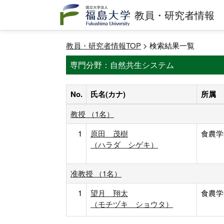
教員・研究者情報
教員・研究者情報TOP
> 検索結果一覧
専門分野：自然共生システム
No.
氏名(カナ)
所属
教授 （1名）
1
原田 茂樹
食農学
（ハラダ シゲキ）
准教授 （1名）
1
望月 翔太
食農学
（モチヅキ ショウタ）