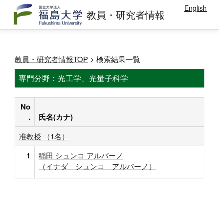
English
教員・研究者情報
教員・研究者情報TOP
> 検索結果一覧
専門分野：光工学、光量子科学
No
.
氏名(カナ)
准教授 （1名）
1
稲田 シュンコ アルバーノ
（イナダ シュンコ アルバーノ）