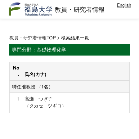
English
教員・研究者情報
教員・研究者情報TOP
> 検索結果一覧
専門分野：基礎物理化学
No
.
氏名(カナ)
特任准教授 （1名）
1
高瀬 つぎ子
（タカセ ツギコ）