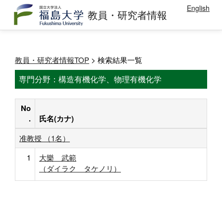
English
教員・研究者情報
教員・研究者情報TOP
> 検索結果一覧
専門分野：構造有機化学、物理有機化学
No
.
氏名(カナ)
准教授 （1名）
1
大樂 武範
（ダイラク タケノリ）