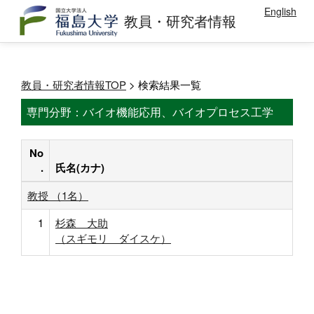
English
教員・研究者情報
教員・研究者情報TOP
> 検索結果一覧
専門分野：バイオ機能応用、バイオプロセス工学
No
.
氏名(カナ)
教授 （1名）
1
杉森 大助
（スギモリ ダイスケ）