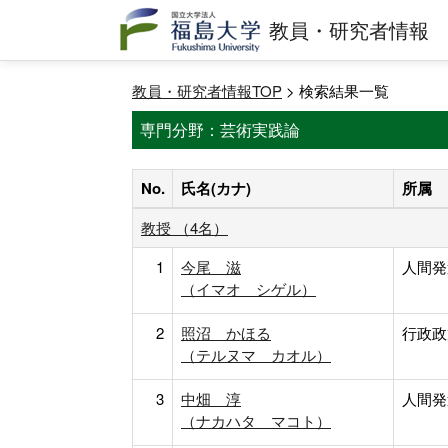
教員・研究者情報
教員・研究者情報TOP
> 検索結果一覧
専門分野：芸術実践論
No.
氏名(カナ)
所属
教授 （4名）
1
今尾 滋
人間発
（イマオ シゲル）
2
照沼 かほる
行政政
（テルヌマ カオル）
3
中畑 淳
人間発
（ナカハタ マコト）