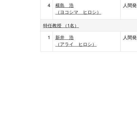
4
横島 浩
人間発
（ヨコシマ ヒロシ）
特任教授 （1名）
1
新井 浩
人間発
（アライ ヒロシ）