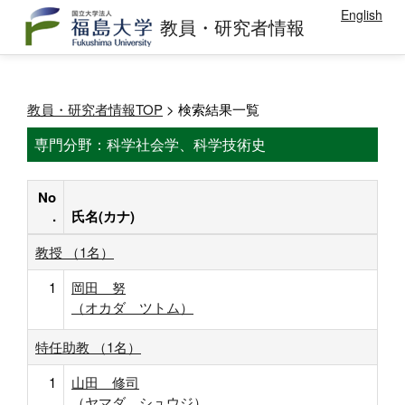
English
教員・研究者情報
教員・研究者情報TOP
> 検索結果一覧
専門分野：科学社会学、科学技術史
No
.
氏名(カナ)
教授 （1名）
1
岡田 努
（オカダ ツトム）
特任助教 （1名）
1
山田 修司
（ヤマダ シュウジ）