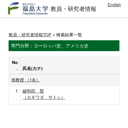
English
教員・研究者情報
教員・研究者情報TOP
> 検索結果一覧
専門分野：ヨーロッパ史、アメリカ史
No
.
氏名(カナ)
准教授 （1名）
1
鍵和田 賢
（カギワダ サトシ）