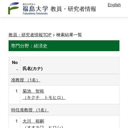
English
教員・研究者情報
教員・研究者情報TOP
> 検索結果一覧
専門分野：経済史
No
.
氏名(カナ)
准教授 （1名）
1
菊池 智裕
（キクチ トモヒロ）
特任准教授 （1名）
1
大川 裕嗣
（オオカワ ヒロシ）