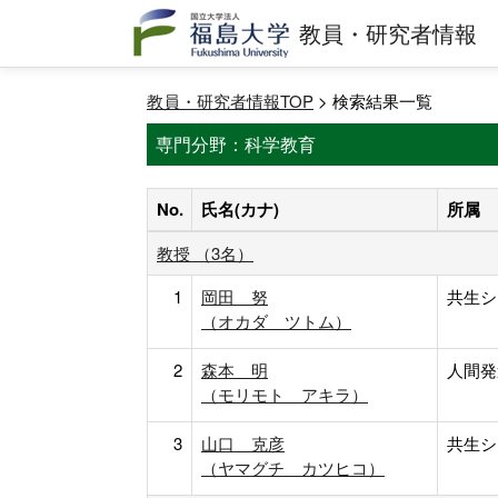
教員・研究者情報
教員・研究者情報TOP
> 検索結果一覧
専門分野：科学教育
No.
氏名(カナ)
所属
教授 （3名）
1
岡田 努
共生シ
（オカダ ツトム）
2
森本 明
人間発
（モリモト アキラ）
3
山口 克彦
共生シ
（ヤマグチ カツヒコ）