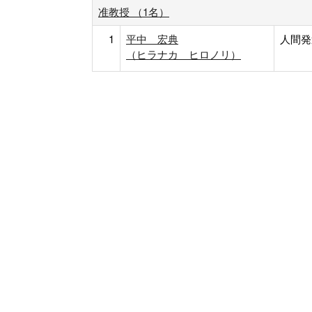
准教授 （1名）
1
平中 宏典
人間発
（ヒラナカ ヒロノリ）