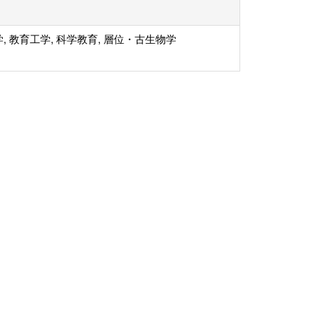
, 教育工学, 科学教育, 層位・古生物学