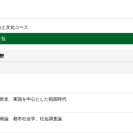
会と文化コース
一覧
野
世史、東国を中心とした戦国時代
画論、都市社会学、社会調査論