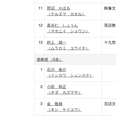
11
照沼 かほる
映像文
（テルヌマ カオル）
12
真歩仁 しょうん
英語教
（マホニイ ショウン）
13
村上 雄一
十九世
（ムラカミ ユウイチ）
准教授 （5名）
1
石川 俊介
（イシカワ シュンスケ）
2
小田 和正
（オダ カズマサ）
3
金 敬雄
言語文
（キン ケイユウ）