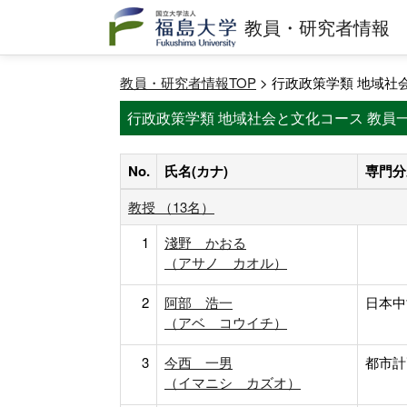
教員・研究者情報
教員・研究者情報TOP
> 行政政策学類 地域社
行政政策学類 地域社会と文化コース 教員
No.
氏名(カナ)
専門分
教授 （13名）
1
淺野 かおる
（アサノ カオル）
2
阿部 浩一
日本中
（アベ コウイチ）
3
今西 一男
都市計
（イマニシ カズオ）