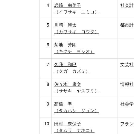
4
岩崎 由美子
社会計
（イワサキ ユミコ）
5
川﨑 興太
都市計
（カワサキ コウタ）
6
菊地 芳朗
（キクチ ヨシオ）
7
久我 和巳
文芸社
（クガ カズミ）
8
佐々木 康文
情報社
（ササキ ヤスフミ）
9
髙橋 準
社会学
（タカハシ ジュン）
10
田村 奈保子
フラン
（タムラ ナホコ）