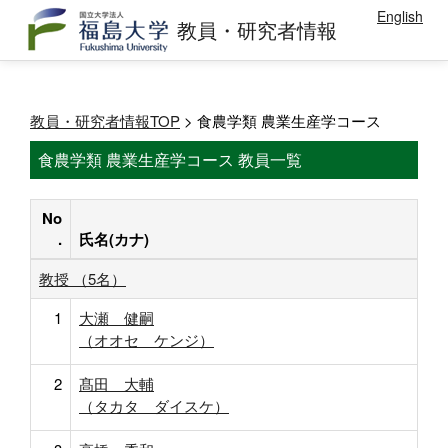
English
教員・研究者情報
教員・研究者情報TOP
> 食農学類 農業生産学コース
食農学類 農業生産学コース 教員一覧
No
.
氏名(カナ)
教授 （5名）
1
大瀬 健嗣
（オオセ ケンジ）
2
髙田 大輔
（タカタ ダイスケ）