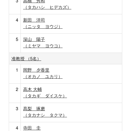
3
高橋 秀和
（タカハシ ヒデカズ）
4
新田 洋司
（ニッタ ヨウジ）
5
深山 陽子
（ミヤマ ヨウコ）
准教授 （5名）
1
岡野 夕香里
（オカノ ユカリ）
2
高木 大輔
（タカギ ダイスケ）
3
髙梨 琢磨
（タカナシ タクマ）
4
寺田 圭