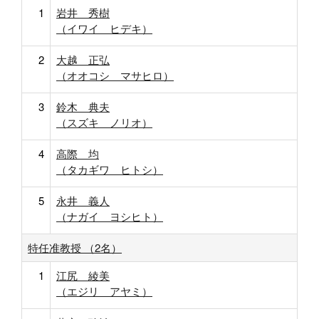
1
岩井 秀樹
（イワイ ヒデキ）
2
大越 正弘
（オオコシ マサヒロ）
3
鈴木 典夫
（スズキ ノリオ）
4
高際 均
（タカギワ ヒトシ）
5
永井 義人
（ナガイ ヨシヒト）
特任准教授 （2名）
1
江尻 綾美
（エジリ アヤミ）