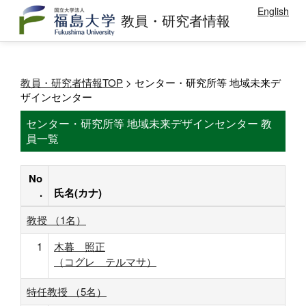
English
教員・研究者情報
教員・研究者情報TOP
> センター・研究所等 地域未来デ
ザインセンター
センター・研究所等 地域未来デザインセンター 教
員一覧
No
.
氏名(カナ)
教授 （1名）
1
木暮 照正
（コグレ テルマサ）
特任教授 （5名）